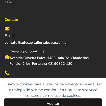
LGPD
Contato
Email
contato@setecapitalfortalezaco.com.br
Fortaleza Cocó - CE
Avenida Oliveira Paiva, 1483- sala 02- Cidade dos
Funcionários, Fortaleza-CE, 60822-130
Whatsapp
Usamos cookies para ajudá-los na navegação e analisar
(85)99128-0305
o tráfego do site. Se continuar a usar esse site você
concorda com o uso de cookies.
Aceitar