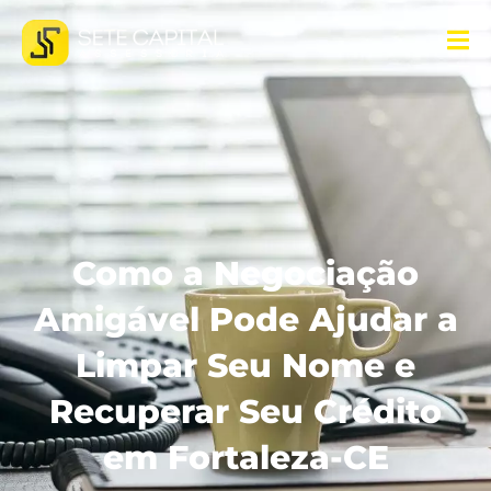
Como a Negociação
Amigável Pode Ajudar a
Limpar Seu Nome e
Recuperar Seu Crédito
em Fortaleza-CE