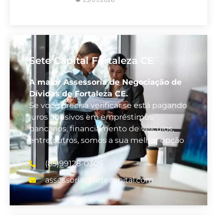
Sete Capital Fortaleza CE
A maior Assessoria de Negociação de
Dívidas de Fortaleza CE.
Se você precisa verificar se está pagando
juros abusivos em empréstimos
bancários, financiamento de veículos,
entre outros, somos a sua melhor opção
(85)99128-0305
assessoria@setecapital.com